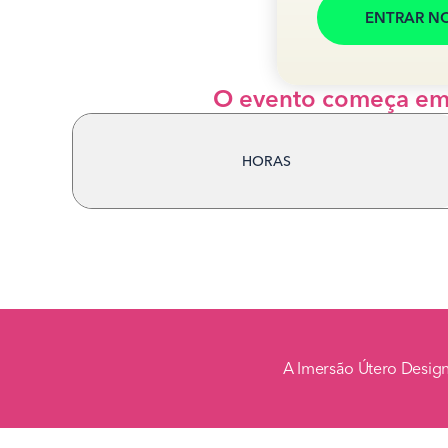
ENTRAR NO
O evento começa em
HORAS
A Imersão Útero Design 