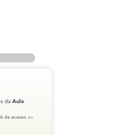
es da
Aula
nk de acesso
ao